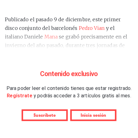
Publicado el pasado 9 de diciembre, este primer
disco conjunto del barcelonés
Pedro Vian
y el
italiano Daniele
Mana
se grabó precisamente en el
invierno del año pasado, durante tres jornadas de
estudio en Turín; y sí, hay algo muy invernal en su
puesta en escena, tan próxima a la solemnidad de un
paisaje nevado como al recogimiento y el refugio
Contenido exclusivo
frente la gelidez exterior. No hay aquí apenas rastro
de ritmos y ni mucho menos insinuaciones al baile;
Para poder leer el contenido tienes que estar registrado.
Regístrate
y podrás acceder a 3 artículos gratis al mes.
todo se desarrolla en un espacio cósmico, mental o
sensorial que fluye como un río de lava, en continua
evolución y máxima continuidad.
“Cascades”
se
Suscríbete
Inicia sesión
escucha o tiene que ser escuchado del tirón; no
admite
shuffle
o cambios bruscos de timón, ni tan