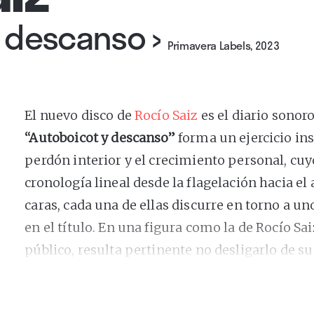
y descanso
›
Primavera Labels, 2023
El nuevo disco de
Rocío Saiz
es el diario sonor
“
Autoboicot y descanso
”
forma un ejercicio in
perdón interior y el crecimiento personal, c
cronología lineal desde la flagelación hacia el 
caras, cada una de ellas discurre en torno a u
en el título. En una figura como la de Rocío Sa
público, resulta pertinente no desligarlo de s
durante los tres últimos años ha
“pasado por 
verlo a golpe de clic), de forma que su segundo