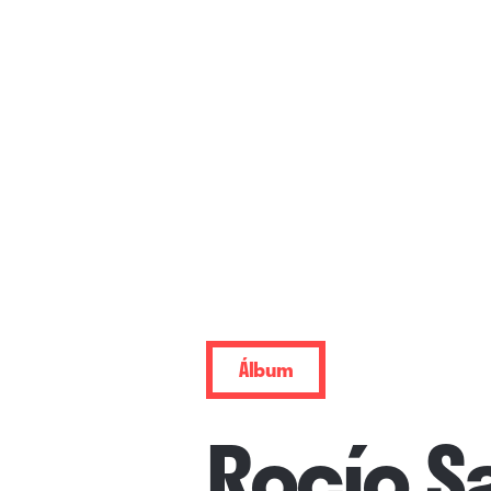
Álbum
Rocío S