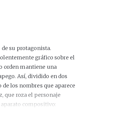
o de su protagonista.
solentemente gráfico sobre el
uyo orden mantiene una
apego. Así, dividido en dos
no de los nombres que aparece
iz, que roza el personaje
u aparato compositivo:
mucho”
(todas hemos podido
 largo se configura en torno