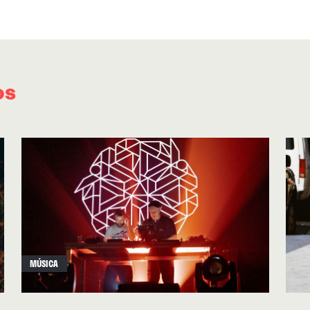
forma: si las compusiera un Danny Elfman m
También hay escapadas al free jazz, cómo no:
combina con
broken beats
y lo baña en arreglo
os
flautas indígenas). Es un buen tema para resum
también enervante del disco. Los contrastes s
música de
RRUCCULLA
. En
“Wind Pose”
encuen
maravilloso y, en lugar de potenciarlo, como 
productores, lo entierra bajo capas de sonidos 
elecricidad estática, demostrando un control q
anteriores trabajos.
“Zeru Freq.”
, el tema, es m
maximalismo de “SHuSH”, pero, de nuevo, se p
MÚSICA
Breeze”
sí que se permite dar rienda suelta co
solo dos minutos. Y las largas y sinuosas
“Draw