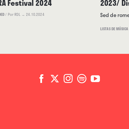
RA Festival 2024
2023/ D
a”
(más onírica), situadas
ibir la torrencialidad de la
Sed de rome
DED
/
Por RDL
→ 24.10.2024
ntos genéricos y abriendo
LISTAS DE MÚSICA
ue al álbum con un mínimo