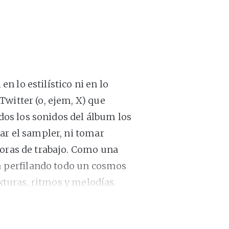
 lo estilístico ni en lo
witter (o, ejem, X) que
os los sonidos del álbum los
ar el sampler, ni tomar
horas de trabajo. Como una
va perfilando todo un cosmos
exturas, ritmos y melodías.
erbólico
“SHuSH”
(2018),
ente diferente al anterior;