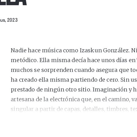
us, 2023
Nadie hace música como Izaskun González. Ni en
metódico. Ella misma decía hace unos días en T
muchos se sorprenden cuando asegura que tod
ha creado ella misma partiendo de cero. Sin us
prestado de ningún otro sitio. Imaginación y 
artesana de la electrónica que, en el camino, 
singular a partir de capas, detalles, timbres, t
Su segundo álbum, tras el sorprendente e hip
vuelve a sonar a ella misma, pero es sensiblem