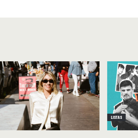
ucho más experimental).
 en
“Pure Air Contortion”
lo
s poco habituales (esas
ir el tono cálido pero
on siempre constantes en la
tra un ritmo 2- step
hubieran hecho la mayoría de
celestiales y un poco de
ue no se percibía en
ás frenético, rescantando el
ercibe otro matiz. En
“1 Tsp
LISTAS
n las baquetas, aunque sean
 Us Before We Fade”
(un tema