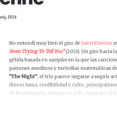
nly, 2024
No entendí muy bien el giro de
Saint Etienne
e
Been Trying To Tell You”
(2021). Un giro hacia 
gélida basada en
samples
en la que las cancio
patrones anodinos y melodías matemáticas de
“The Night”
, el trío parece negarse a seguir a
dieron fama, credibilidad y culto, principalmen
de formato pop, aunque no solo. ¿Será que la h
a veces con Pete Wiggs, en los discos recopilat
movimientos de todas las épocas lo empujan 