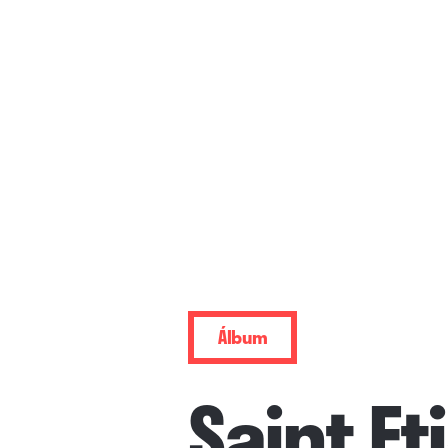
Álbum
Saint E