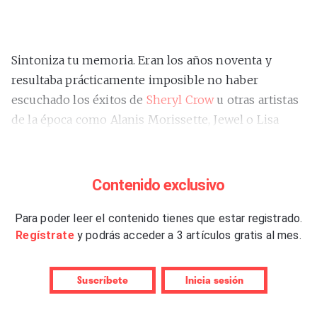
Sintoniza tu memoria. Eran los años noventa y
resultaba prácticamente imposible no haber
escuchado los éxitos de
Sheryl Crow
u otras artistas
de la época como Alanis Morissette, Jewel o Lisa
Loeb. Entre el grunge, el country, el rock alternativo
y el folk surgieron temas más suaves que se
convirtieron en éxitos monstruosos para Crow
Contenido exclusivo
como “All I Wanna Do”, de
“Tuesday Night Music
Club”
Para poder leer el contenido tienes que estar registrado.
(1993), o “If It Makes You Happy”, de
“Sheryl
Regístrate
y podrás acceder a 3 artículos gratis al mes.
Crow”
(1996). Parece mentira que hayan pasado
aproximadamente tres décadas de estos álbumes,
discos que llegaron al top 10 de la lista de éxitos
Suscríbete
Inicia sesión
estadounidense.