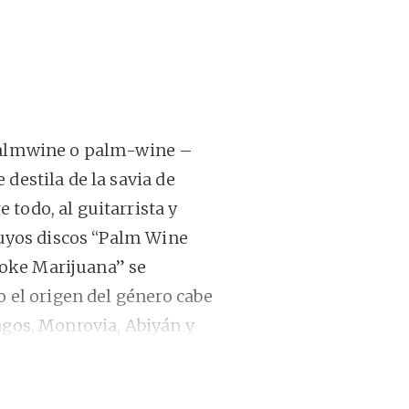
 palmwine o palm-wine –
destila de la savia de
todo, al guitarrista y
 cuyos discos “Palm Wine
oke Marijuana” se
o el origen del género cabe
agos, Monrovia, Abiyán y
 los estibadores y marineros
eadores y empezaron a