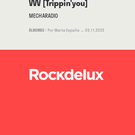
VVV [Trippin’you]
MECHARADIO
ÁLBUMES
/
Por Marta España
→ 05.11.2025