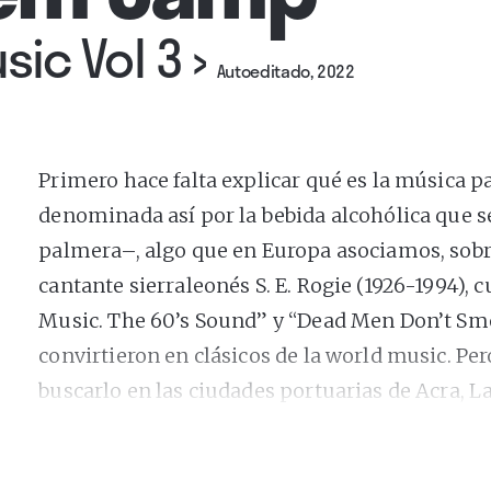
ic Vol 3
›
Autoeditado, 2022
Primero hace falta explicar qué es la música
denominada así por la bebida alcohólica que se 
palmera–, algo que en Europa asociamos, sobre 
cantante sierraleonés S. E. Rogie (1926-1994),
Music. The 60’s Sound” y “Dead Men Don’t Sm
convirtieron en clásicos de la world music. Per
buscarlo en las ciudades portuarias de Acra, L
Freetown, donde a principios del siglo pasado
tomaron prestadas las guitarras de sus empl