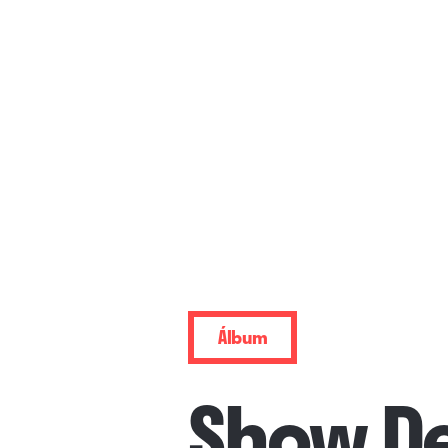
Álbum
Show D