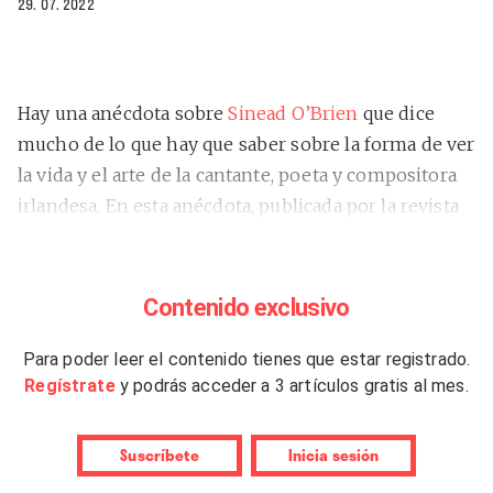
29. 07. 2022
Hay una anécdota sobre
Sinead O’Brien
que dice
mucho de lo que hay que saber sobre la forma de ver
la vida y el arte de la cantante, poeta y compositora
irlandesa. En esta anécdota, publicada por la revista
británica ‘New Musical Express’ en diciembre de
2019, O’Brien se declaraba indignada con la palabra
inglesa “cozy” (acogedor) con la que Google Maps
Contenido exclusivo
calificaba la cafetería en la que la revista le había
sugerido a Sinead hacer la entrevista. Ella respondía:
Para poder leer el contenido tienes que estar registrado.
Regístrate
y podrás acceder a 3 artículos gratis al mes.
“No quiero estar cómoda. Quiero que me sobresalten”
.
Pues bien, esto sirve también como descripción de
Suscríbete
Inicia sesión
su música, porque las canciones del álbum de debut