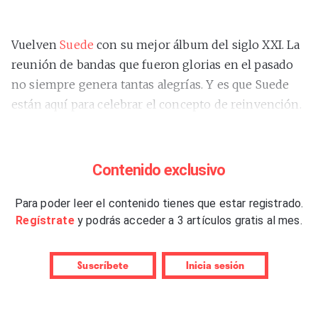
Vuelven
Suede
con su mejor álbum del siglo XXI. La
reunión de bandas que fueron glorias en el pasado
no siempre genera tantas alegrías. Y es que Suede
están aquí para celebrar el concepto de reinvención.
El post-punk fluye lustroso en
“Disintegrate”
, primer
single de anticipo del álbum que ya anunciaba algo
grande con este nuevo trabajo, y que sirve de gran
Contenido exclusivo
traca inicial de estos “antidepresivos”, para luchar
contra la enfermedad del mundo y de los males
Para poder leer el contenido tienes que estar registrado.
Regístrate
y podrás acceder a 3 artículos gratis al mes.
mentales. Once canciones como once píldoras
musicales sanadoras ante las adversidades.
Suscríbete
Inicia sesión
El quinteto londinense fue, junto a Pulp, de las
bandas más interesantes de los noventa, con tres