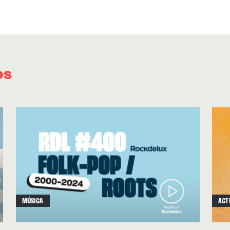
exaltar el amor y al otro, para sacrificar el ego
igual si Sufjan está hablando de sí mismo aquí
planteárselo. Porque aunque todo parte de sí 
totalidad de este demoledor trabajo esté comp
os
mezclada desde la soledad, nunca sentimos sol
coros de cinco mujeres, las emociones electróni
las cuerdas embriagadoras, los sintetizadores
de otro planeta… Todo llega siempre en el mo
Detroit está a punto de romperse, con la calid
lo impulsan.
Porque en el fondo “Javelin” es un disco de rup
MÚSICA
ACT
rupturas, y en las rupturas –y ante la pérdid
recurrimos a los que nos rodean. También cu