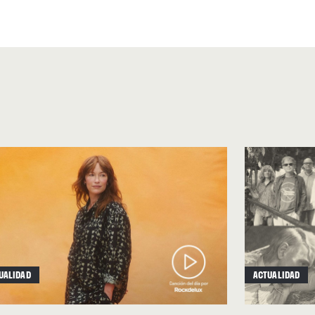
 en favor de los demás. Da
, ni siquiera merece la pena
mismo, aunque la práctica
uesta, grabada, producida y
o a Stevens. Lo abrazan los
cas, las flautas psicodélicas,
 ambientales, las percusiones
mento justo, cuando el de
ez de un amigo. Lo levantan y
tura, o un collage de
UALIDAD
ACTUALIDAD
a en general– es cuando más
ando más conscientes somos,