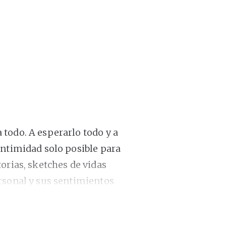
todo. A esperarlo todo y a
intimidad solo posible para
orias, sketches de vidas
rsonal y sus sentimientos
 electrobarroco y sinfonías
 las marionetas de Gepetto.