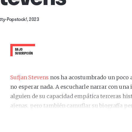
tty-Popstock!, 2023
BAJO
SUSCRIPCIÓN
Sufjan Stevens
nos ha acostumbrado un poco a 
no esperar nada. A escucharle narrar con una 
alguien de su capacidad empática terceras hist
ajenas, pero también camuflar su biografía pe
bajo capas y capas de experimentación sonora,
de robots de madera, una versión siniestra de