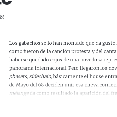
023
Los gabachos se lo han montado que da gusto l
como fueron de la canción protesta y del cant
haberse quedado cojos de una novedosa repres
panorama internacional. Pero llegaron los no
phasers
,
sidechain
, básicamente el house entra 
de Mayo del 68 deciden unir esa nueva corrient
mélange
da como resultado la aparición del fr
Daft Punk, Cassius, Justice, luego Breakbot has
actual:
The Blaze
. Jonathan y Guillaume Alric,