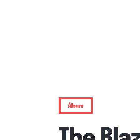
Álbum
The Bla