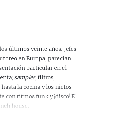
os últimos veinte años. Jefes
autoreo en Europa, parecían
entación particular en el
venta;
samples
, filtros,
hasta la cocina y los nietos
e con ritmos funk y ¡disco! El
ench house.
ta llegar a su versión más
 la pareja de primos parisinos