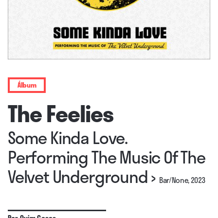
Álbum
The Feelies
Some Kinda Love.
Performing The Music Of The
Velvet Underground
›
Bar/None, 2023
Por
Quim Casas