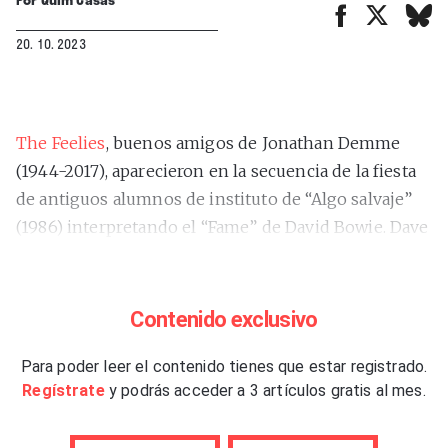
20. 10. 2023
The Feelies
, buenos amigos de Jonathan Demme
(1944-2017), aparecieron en la secuencia de la fiesta
de antiguos alumnos de instituto de “Algo salvaje”
(1986) interpretando el “Fame” de David Bowie. Dave
Weckerman, percusionista de la banda, canta el tema,
Glenn Mercer y Bill Million rasgan ausentes sus
guitarras, Stanley Demeski baquetea y Brenda Sauter
Contenido exclusivo
toca el bajo sin mirar a cámara mientras Jeff Daniels
y Melanie Griffith ensayan unos divertidos pasos de
Para poder leer el contenido tienes que estar registrado.
Regístrate
y podrás acceder a 3 artículos gratis al mes.
baile rodeados de exalumnos maduritos ataviados
con ridículos sombreritos. El tema no fue incluido