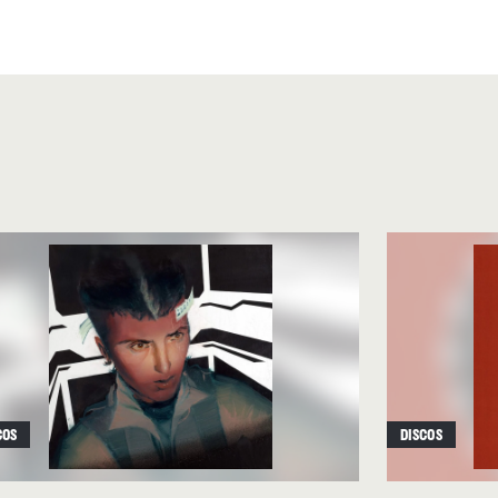
ialidad.
videojuegos en los que el
 desde el inicio con una
 retumbante, que no
 entrega de James Bond. Los
on una constante, desde el
ica tersura del electro pop de
, pasando por las notas de
hoir en
“LA Hex”
y en
“My
k”
, en la que una Mosshart
 piano y una caja de ritmos,
ove And Tenderness”
que los
COS
DISCOS
azante
“Wasterpiece”
, uno de
incurre en un aseado