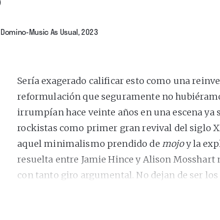
›
Domino-Music As Usual, 2023
Sería exagerado calificar esto como una reinve
reformulación que seguramente no hubiéram
irrumpían hace veinte años en una escena ya 
rockistas como primer gran revival del siglo X
aquel minimalismo prendido de
mojo
y la exp
resuelta entre Jamie Hince y Alison Mosshart 
con tanto giro argumental. No dejan de ser lo
este álbum también es otra cosa. Ellos mismo
desmarcarse de su propia sombra, han acabad