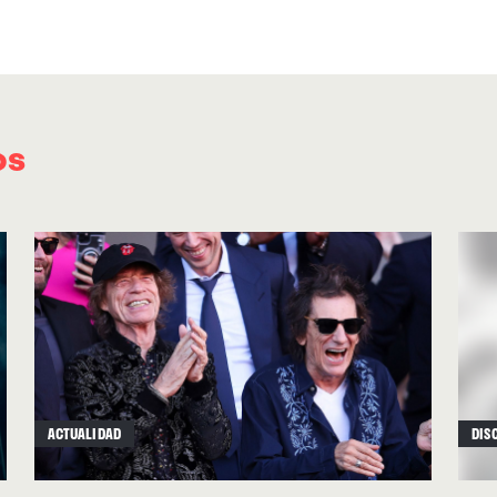
meneo analógico, sin perder de vista la comerc
“God Games”
, expresión que se aplica a esos 
usuario actúa como un ser omnisciente, sacude
“New York”
espectacular, sexy y de percusión
os
desentonaría en la banda sonora de una nueva
cambios de ritmo y las (relativas) sorpresas s
techno blues de
“Going To Heaven”
a la magnét
tinte latino, medio fronterizo, de
“Better Days”
góspel que introduce el Compton Kidz Club C
Girls My Girls”
, la impresionante balada,
“Blan
imperial irrumpe en modo
crooner
solo con un
el herrumbroso traqueteo
boom bap
de una
“L
ACTUALIDAD
DIS
acerca más que nunca a Tom Waits o la amen
sus momentos más brillantes. Tan solo
“103”