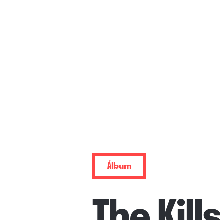
Álbum
The Kill