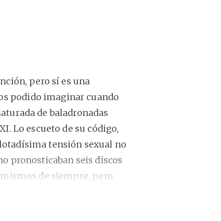
nción, pero sí es una
os podido imaginar cuando
saturada de baladronadas
XI. Lo escueto de su código,
lotadísima tensión sexual no
no pronosticaban seis discos
s mismos de siempre, pero
s reconocen que, tratando de
o pareciéndose más de lo que