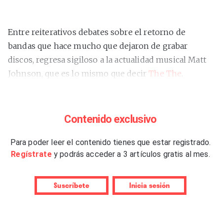
Entre reiterativos debates sobre el retorno de
bandas que hace mucho que dejaron de grabar
discos, regresa sigiloso a la actualidad musical Matt
Johnson, que es lo mismo que decir
The The
.
Retirado del mundanal ruido desde
“NakedSelf”
(2000), desmotivado y desnortado tras los excesos,
fruto de la difícil asimilación del éxito comercial de
Contenido exclusivo
los años previos, y sin superar la muerte de su
hermano Eugene en 1989, no fue hasta 2010 cuando
Para poder leer el contenido tienes que estar registrado.
Regístrate
y podrás acceder a 3 artículos gratis al mes.
dio señales de vida para componer la banda sonora
de
“Tony”
, filme dirigido por su hermano Gerard,
repitiendo en otras tres de sus películas. Pero fue el
Suscríbete
Inicia sesión
deceso de otro hermano suyo, Andy, en 2016, el que
lo impulsó a componer de nuevo pop bajo la marca