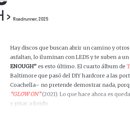
H
›
Roadrunner, 2025
Hay discos que buscan abrir un camino y otros
asfaltan, lo iluminan con LEDS y te suben a un 
ENOUGH
”
es esto último. El cuarto álbum de
T
Baltimore que pasó del DIY hardcore a las porta
Coachella– no pretende demostrar nada, porqu
“GLOW ON”
(2021). Lo que hace ahora es queda
y pisar a fondo.
Desde que irrumpieron en 2015 con
“Nonstop F
anomalía encantadora: punk sin mala leche, e