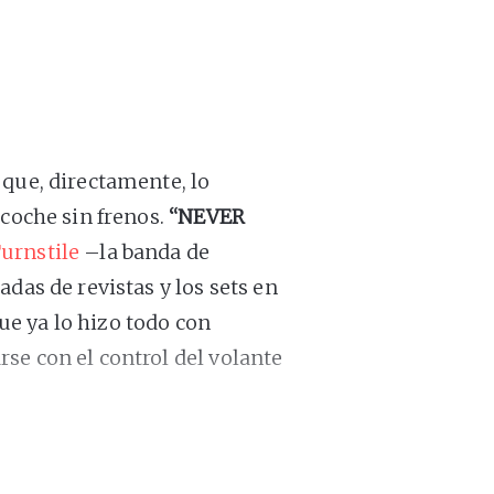
 que, directamente, lo
coche sin frenos.
“NEVER
urnstile
–la banda de
das de revistas y los sets en
e ya lo hizo todo con
rse con el control del volante
eeling”
, Turnstile fue esa
nergía sin nihilismo,
riffs