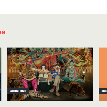
que por momentos parece que están intentan
“SEEIN’ STARS”
fue otro de los
vídeos
lanzados
con
“BIRDS”,
y funcionó como resumen perfecto
2025. La primera se deja llevar por una cadenc
os
el bajo de Franz Lyons se desliza más que gol
atmósfera. La segunda lo revienta todo: Danie
batería sucia, directa, animal. Es uno de los
Turnstile se permiten sonar
solo
hardcore, y t
aire.
El tercer adelanto fue
“LOOK OUT FOR ME”
, y
centro emocional del disco. Empieza con guita
ACTUALIDAD
MÚS
con un ritmo que se estira como goma caliente,
hasta hacerse un lema obsesivo:
“Now my heart