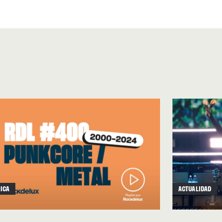
do convencerse a sí mismos
.
 como doble sencillo junto
 del equilibrio Turnstile
ia funk de club suave, donde
pear. Hay
delay
, hay eco, hay
l Fang entra a matar con una
 pocos momentos donde
e lo agradecen dejándote sin
 no es casual que ocupe el
rras amplias y melódicas,
ICA
ACTUALIDAD
 y un estribillo que se repite
 is hanging by a thread”.
En