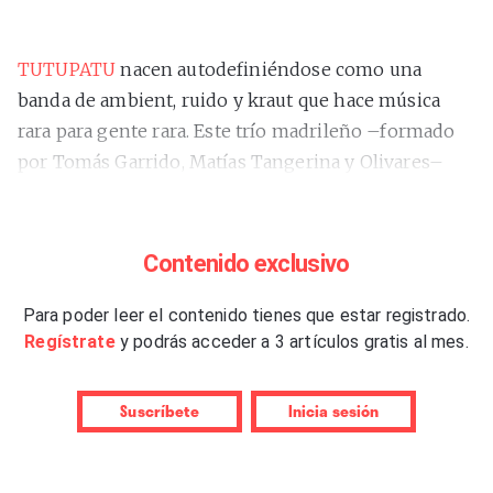
TUTUPATU
nacen autodefiniéndose como una
banda de ambient, ruido y kraut que hace música
rara para gente rara. Este trío madrileño –formado
por Tomás Garrido, Matías Tangerina y Olivares–
proviene de unos orígenes más amplios que eso, y
que pasan por la música clásica, el jazz, la electrónica,
los drones, la música étnica y otros sonidos
Contenido exclusivo
experimentales. Entre las bandas por las que han
desfilado figuran Fira Fem, Raisa y Ganz y, de cara a
Para poder leer el contenido tienes que estar registrado.
Regístrate
y podrás acceder a 3 artículos gratis al mes.
este álbum de debut, decidieron encerrarse en un
sótano durante 72 horas y ponerse a improvisar.
Suscríbete
Inicia sesión
Tal vez por su carácter de carta de presentación, la
banda muestra en estos primeros cinco temas