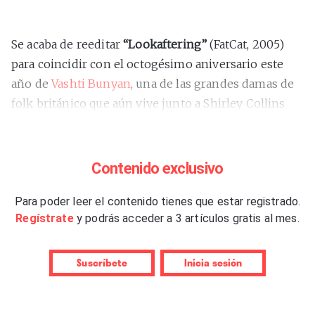
Se acaba de reeditar
“Lookaftering”
(FatCat, 2005)
para coincidir con el octogésimo aniversario este
año de
Vashti Bunyan
, una de las grandes damas de
folk británico que aún vive junto a Shirley Collins
(89) o Anne Briggs (80). Otra conexión entre ellas ha
sido conducir unas carreras intermitentes marcadas
por grandes lapsos de inactividad, aunque la última
Contenido exclusivo
se retiró a principios de los años setenta sin
regresar desde entonces.
Para poder leer el contenido tienes que estar registrado.
Regístrate
y podrás acceder a 3 artículos gratis al mes.
El segundo álbum de Bunyan apareció durante el
revival folk de Espers, Vetiver, Valerie Project,
Suscríbete
Inicia sesión
Fursaxa, Marissa Nadler, Joanna Newsom –que tiene
previsto volver este año–, Sharron Krauss, Devendra