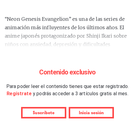
“Neon Genesis Evangelion” es una de las series de
animación más influyentes de los últimos años. El
anime japonés protagonizado por Shinji Ikari sobre
niños con ansiedad, depresión y dificultades
sociales que han de pilotar robots gigantes para
librar al mundo de una especie de castigo celestial
primero revolucionó el universo de los friquis, pero,
Contenido exclusivo
más tarde, de toda una generación. Los mechas
existían mucho antes de dicha saga (los robots
Para poder leer el contenido tienes que estar registrado.
Regístrate
y podrás acceder a 3 artículos gratis al mes.
gigantes existen desde Mazinger Z o Gundam), pero
“Neon Genesis Evangelion” les dio el componente
poético, político y espiritual: Viva Belgrado, Yung
Suscríbete
Inicia sesión
Beef o Ghouljaboy también han hecho referencia a
los EVAs evangelinos. Ahora, le toca a
VVV