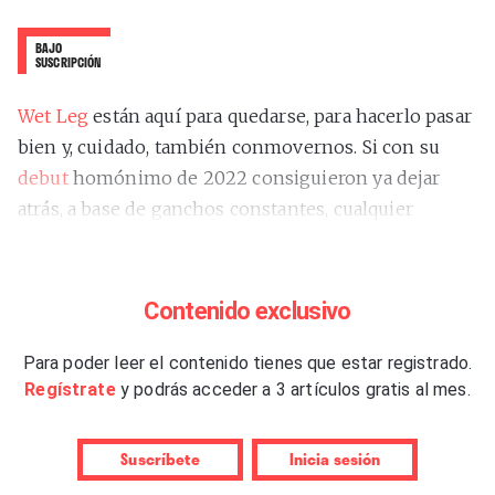
BAJO
SUSCRIPCIÓN
Wet Leg
están aquí para quedarse, para hacerlo pasar
bien y, cuidado, también conmovernos. Si con su
debut
homónimo de 2022 consiguieron ya dejar
atrás, a base de ganchos constantes, cualquier
imagen de
one-hit-wonder
(siendo ese
hit
el
divertidísimo “Chaise Longue”), con este álbum de
confirmación se asientan como gran realidad del alt-
Contenido exclusivo
rock británico, raro ejemplo hoy en día de grupo de
guitarras con capacidad de arrastre cada vez más
Para poder leer el contenido tienes que estar registrado.
Regístrate
y podrás acceder a 3 artículos gratis al mes.
acentuada.
Y toca reafirmar eso de “grupo”: lo que antes era más
Suscríbete
Inicia sesión
bien dúo se convierte en banda en toda regla, con