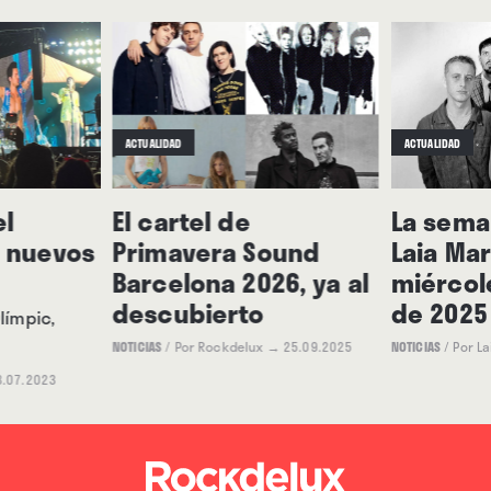
ACTUALIDAD
ACTUALIDAD
el
El cartel de
La seman
s nuevos
Primavera Sound
Laia Mar
Barcelona 2026, ya al
miércole
descubierto
de 2025
límpic,
NOTICIAS
/
Por Rockdelux
→ 25.09.2025
NOTICIAS
/
Por La
.07.2023