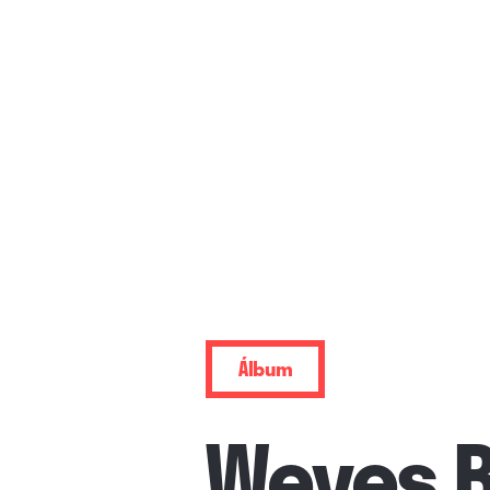
Álbum
Weyes 