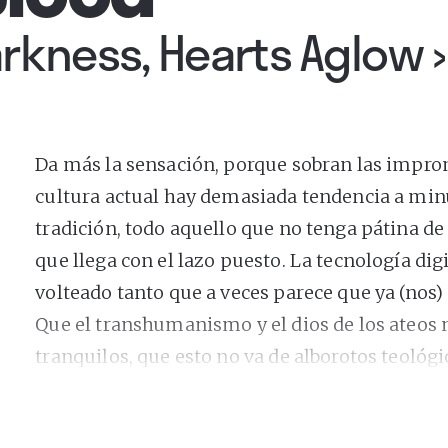
arkness, Hearts Aglow
Da más la sensación, porque sobran las impront
cultura actual hay demasiada tendencia a minu
tradición, todo aquello que no tenga pátina 
que llega con el lazo puesto. La tecnología di
volteado tanto que a veces parece que ya (nos)
Que el transhumanismo y el dios de los ateos 
tranquilos, que esto no va de alborotos teológi
celebración del Toro de Júbilo de Medinaceli.
Esto va de que la estadounidense
Weyes Blood