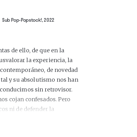
›
Sub Pop-Popstock!, 2022
as de ello, de que en la
svalorar la experiencia, la
de contemporáneo, de novedad
gital y su absolutismo nos han
 conducimos sin retrovisor.
nos cojan confesados. Pero
cos ni de defender la
acaba de publicar su quinto