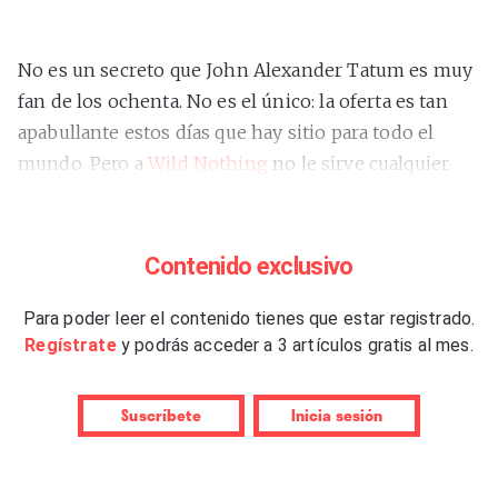
No es un secreto que John Alexander Tatum es muy
fan de los ochenta. No es el único: la oferta es tan
apabullante estos días que hay sitio para todo el
mundo. Pero a
Wild Nothing
no le sirve cualquier
cosa. Tatum admira a Prefab Sprout, su pop elegante
y emocional, inconformista y rico en arreglos de
sofisticadas querencias jazzísticas. La instrumental
Contenido exclusivo
“Presidio”
suena a un Paddy McAloon
despertándose de la hibernación creativa que lo
Para poder leer el contenido tienes que estar registrado.
Regístrate
y podrás acceder a 3 artículos gratis al mes.
atenaza –¡vuelve, Paddy!–. Pero no, es Wild Nothing
haciendo nuevo lo viejo, triunfando con brillo y
naturalidad, sin trampa ni cartón.
“Basement El
Suscríbete
Inicia sesión
Dorado”
contiene crítica social y suena a The
Associates. El himno
“Dial Tone”
se acerca a