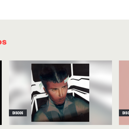
(2022). Entonces su delicado dream pop ya mu
más movidas con elementos de shoegaze expan
los EPs “… and she’s still listening” (2024) y, e
electrónico “Water Season” (2025). Esta sensa
os
aportando viveza a su dream pop: basta escu
derrama una guitarra evocando el trémolo de K
presente también en
“Sometimes I Think Abou
donde podemos apreciar la exquisitez de Win
eléctricas cristalinas, pespuntes shoegazer ulu
Destaca en este ramo de canciones redondas
delicados del disco, ahondando en su vena
dre
DISCOS
DIS
unos versos en portugués hacen ineludible un
brilla entre el pelotón de nuevos
shoegazers-