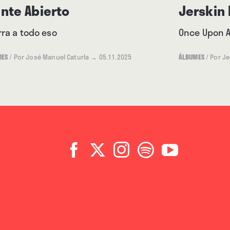
ente Abierto
Jerskin 
icular. La voz de Samira
pop amniótico anglosajón
ra a todo eso
Once Upon A
o Martha Schwendener
MES
/
Por José Manuel Caturla
→ 05.11.2025
ÁLBUMES
/
Por Je
aromas de Astrud Gilberto o
entre melodías prístinas y
s. Un “duende” que impregna