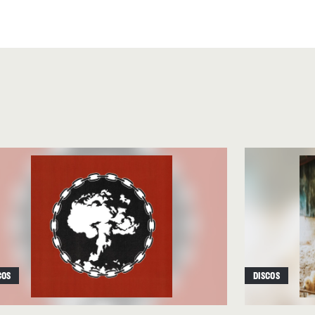
taba inquieto hacia aguas
sivo, vía que prosiguió en
n colaboración con Hookie, el
ción se repite y aumenta aquí
char cómo
“Hide-A-Lullaby”
evin Shields, influjo
t Dead”
o en
“The Beach”
,
ter en su comunión entre
lantes y guitarras acústicas.
 uno de los momentos más
amy
:
“Without You”
, donde
COS
DISCOS
 poso gracias al que Winter
dreampoppers
: las raíces