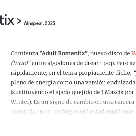
tix
›
Winspear, 2025
Comienza
“Adult Romantix”
, nuevo disco de
W
(Intro)”
entre algodones de dream pop. Pero se
rápidamente, en el tema propiamente dicho,
“
pleno de energía como una versión endulzada 
(sustituyendo el ajado quejido de J Mascis por
Winter). Es un signo de cambio en una carrera
asentada en un underground estadounidense c
que merece ser explicada.