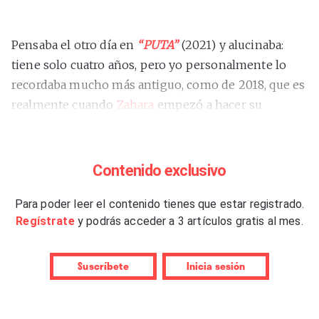
Pensaba el otro día en
“PUTA”
(2021) y alucinaba:
tiene solo cuatro años, pero yo personalmente lo
recordaba mucho más antiguo, como de 2018, que es
realmente cuando
Zahara
empezó a hacer su
transición sintética con
“Astronauta”
. Han pasado
tantas cosas desde 2021 que parece otro mundo, otra
vida, otro planeta. La Zahara de 2025, la de
“Lento
Contenido exclusivo
ternura”
, es en mucha medida como la de “PUTA”,
pero en otro mundo, en otra vida, en otro planeta.
Para poder leer el contenido tienes que estar registrado.
Regístrate
y podrás acceder a 3 artículos gratis al mes.
Distinto desde luego, y probablemente peor.
“Todas
las violencias ocupan en mí un lugar diferente”
, canta
al inicio de
“La violencia”
emulando a Björk –sus
Suscríbete
Inicia sesión
melismas del suspiro al grito ahogado, sus rasgados,
su pronunciación de las vocales en arpegio– antes