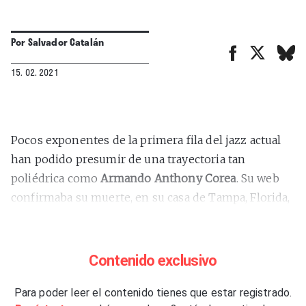
Por
Salvador Catalán
15. 02. 2021
Pocos exponentes de la primera fila del jazz actual
han podido presumir de una trayectoria tan
poliédrica como
Armando Anthony Corea
. Su web
confirmaba su muerte, en su casa de Tampa, Florida,
el pasado 9 de febrero a los 79 años a causa de un
fulminante cáncer y de la mano de un sentido
mensaje:
“El mundo no solo necesita más artistas,
Contenido exclusivo
sino también mucha diversión. A mis increíbles
amigos músicos que han sido como familia para mí
Para poder leer el contenido tienes que estar registrado.