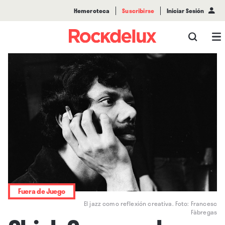
Hemeroteca
Suscribirse
Iniciar Sesión
Fuera de Juego
El jazz como reflexión creativa. Foto: Francesc
Fàbregas