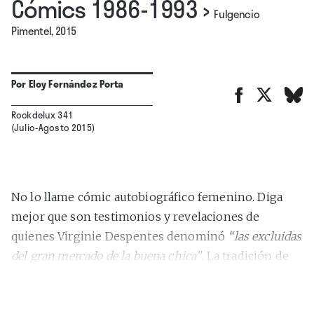
Cómics 1986-1993
›
Fulgencio
Pimentel, 2015
Por
Eloy Fernández Porta
Rockdelux 341
(Julio-Agosto 2015)
No lo llame cómic autobiográfico femenino. Diga
mejor que son testimonios y revelaciones de
quienes Virginie Despentes denominó
“las
excluidas
del
gran
mercado
de
la
buena
chica”
. La tradición de
las excluidas se empezó a configurar en 1972 con la
publicación en San Francisco de la revista