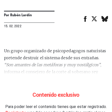
Por
Rubén Lardín
15. 02. 2022
Un grupo organizado de psicopedagogos naturistas
pretende destruir el sistema desde sus entrañas.
“Son amantes de las metáforas y muy nostálgicos”
,
informa el consejero de la corte al soberano rey
Babar.
“El fin del gran arte”
se ampara en la representación.
Contenido exclusivo
En la suya propia. Lo que tiene lugar en sus páginas
es, desde esa cubierta que es súbdita de sí misma,
Para poder leer el contenido tienes que estar registrado.