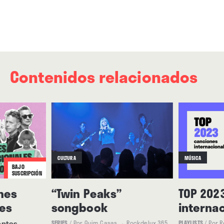
Contenidos relacionados
CULTURA
MÚSICA
BAJO
SUSCRIPCIÓN
nes
“Twin Peaks”
TOP 202
les
songbook
interna
entes
SERIES
/
Por Quim Casas
→ Rockdelux 365
PLAYLISTS
/
Por 