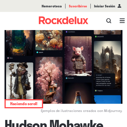
Hemeroteca
Suscribirse
Iniciar Sesión
Haciendo scroll
Ejemplos de ilustraciones creados con Midjourney.
Hudson Mohawke,