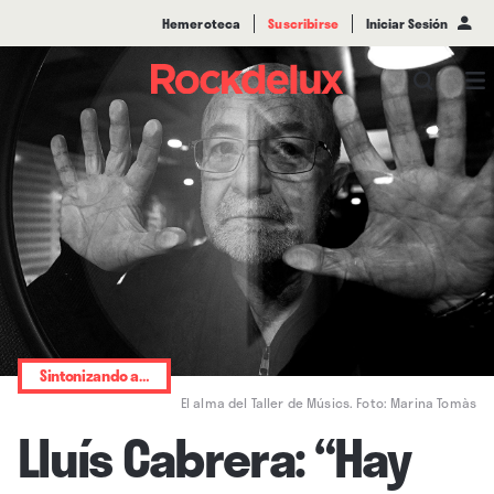
Hemeroteca
Suscribirse
Iniciar Sesión
Sintonizando a…
El alma del Taller de Músics. Foto: Marina Tomàs
Lluís Cabrera: “Hay