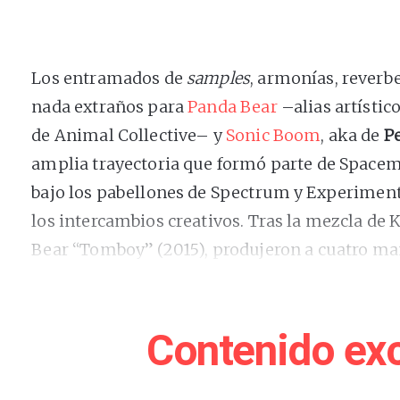
Los entramados de
samples
, armonías, reverb
nada extraños para
Panda Bear
–alias artístic
de Animal Collective– y
Sonic Boom
, aka de
P
amplia trayectoria que formó parte de Spacem
bajo los pabellones de Spectrum y Experimen
los intercambios creativos. Tras la mezcla de
Bear “Tomboy” (2015), produjeron a cuatro m
Grim Reaper” (2015). Y más recientemente Len
Things Being Equal” (2020), el primer disco e
treinta años. Pero esta vez la confabulación es
Contenido exc
Engendrado en tiempos de pandemia a partir d