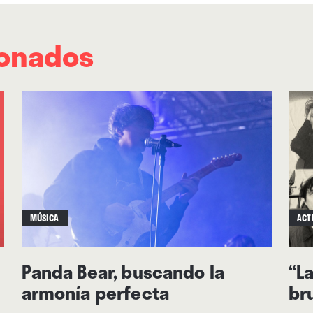
leyendas para mí. Aunque esos músicos estuviera
una cosa mágica”
, confiesa Kember de la experi
ionados
vieja colección de álbumes. Trasvasados en
lo
acordes, los expandieron al presente con letras
capas gruesas y texturas orgánicas, en una psi
por momentos parece madurada del
“Person 
álbum internacional del 2007 para Rockdelux–
Equal” de Sonic Boom.
MÚSICA
ACT
Panda Bear, buscando la
“L
armonía perfecta
br