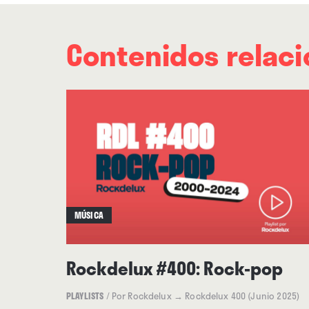
Contenidos relac
MÚSICA
Rockdelux #400: Rock-pop
PLAYLISTS
/
Por Rockdelux
→ Rockdelux 400 (Junio 2025)