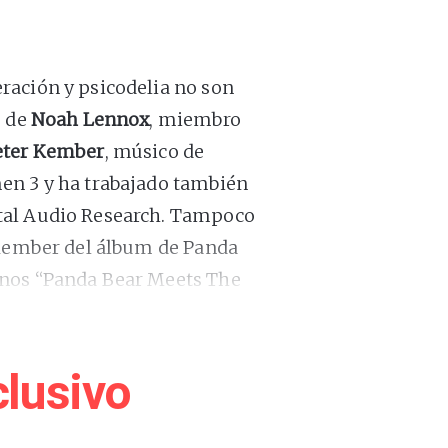
eración y psicodelia no son
o de
Noah Lennox
, miembro
eter Kember
, músico de
en 3 y ha trabajado también
tal Audio Research. Tampoco
 Kember del álbum de Panda
anos “Panda Bear Meets The
nox prestó su voz a “All
n solitario de Sonic Boom en
 extrema.
lusivo
e intros de canciones de