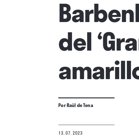
Barbenh
del ‘Gra
amarill
Por
Raül de Tena
13. 07. 2023