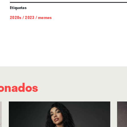
cualquier participante mintiera.
Etiquetas
2020s
/
2023
/
memes
ionados