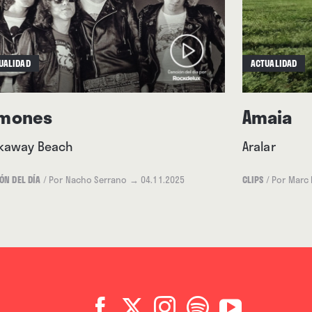
UALIDAD
ACTUALIDAD
mones
Amaia
kaway Beach
Aralar
ÓN DEL DÍA
/
Por Nacho Serrano
→ 04.11.2025
CLIPS
/
Por Marc