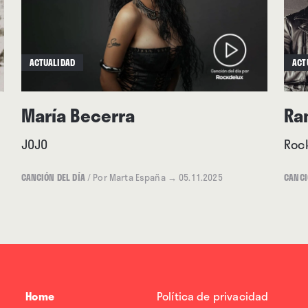
ACTUALIDAD
ACT
María Becerra
Ra
JOJO
Roc
CANCIÓN DEL DÍA
/
Por Marta España
→ 05.11.2025
CANCI
Home
Política de privacidad