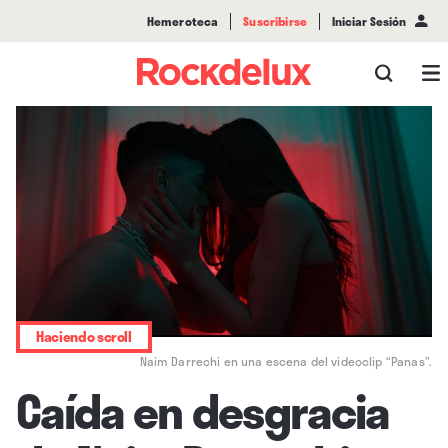
Hemeroteca
Suscribirse
Iniciar Sesión
Haciendo scroll
Naim Darrechi en una escena del videoclip “Panas”.
Caída en desgracia