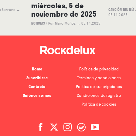
miércoles, 5 de
o Serrano
→
CANCIÓN DEL DÍA
noviembre de 2025
05.11.2025
NOTICIAS
/
Por Marc Muñoz
→ 05.11.2025
Home
Política de privacidad
Suscribirse
Términos y condiciones
Contacto
Política de suscripciones
Quiénes somos
Condiciones de registro
Política de cookies