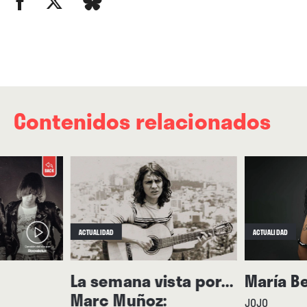
de días más tarde, en el que… hace galletas.
Contenidos relacionados
ACTUALIDAD
ACTUALIDAD
La semana vista por...
María B
Marc Muñoz:
JOJO