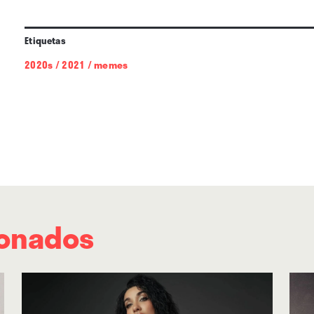
¡feliz transición de
hot girl summer
a
christian
Etiquetas
2020s
/
2021
/
memes
ionados