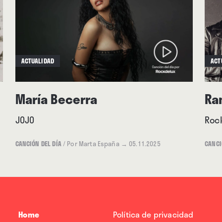
ACTUALIDAD
ACT
María Becerra
Ra
JOJO
Roc
CANCIÓN DEL DÍA
/
Por Marta España
→ 05.11.2025
CANCI
Home
Política de privacidad