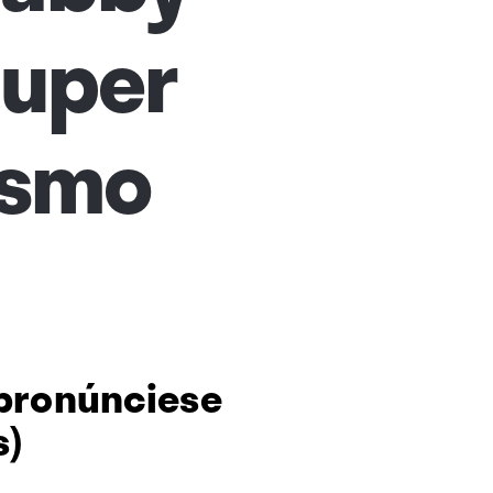
 super
ismo
(pronúnciese
s)