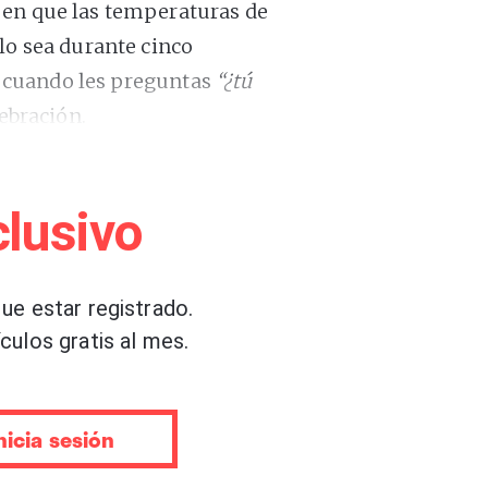
 en que las temperaturas de
lo sea durante cinco
s, cuando les preguntas
“¿tú
lebración.
bién se tiñen de colores
s redes sociales. Para los que
lusivo
n: este año entramos en la
spice latte
, con influencias
emia
que han ido arrasando
ue estar registrado.
 florecer esta temporada.
culos gratis al mes.
l 22 de septiembre (número
calibrado), sino cuando la
nicia sesión
ngton
, lo dice. Por lo tanto,