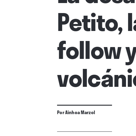
Petito, 
follow 
volcán
Por
Ainhoa Marzol