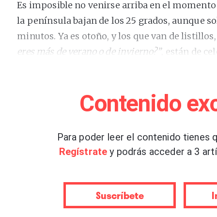
Es imposible no venirse arriba en el momento
la península bajan de los 25 grados, aunque so
minutos. Ya es otoño, y los que van de listillo
eres más de verano o de invierno?”
, están de ce
Inconscientemente, los espacios digitales tam
tierra, y las estéticas otoñales arrasan nuestra
Contenido exc
quieran estar a la última, aquí va mi predicció
fase revisión posirónica de la estética
pumpkin 
de la tendencia estética
old money
y
dark acad
Para poder leer el contenido tienes q
en TikTok a lo largo del año y que acabarán de
Regístrate
y podrás acceder a 3 artí
Digitalmente hablando, el otoño no empieza e
arbitrario que estamos seguras que ya está des
Suscríbete
I
Reina del Otoño,
la
instagrammer
Caitlin Covi