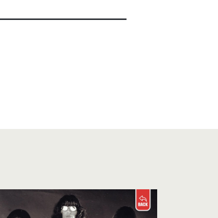
 girl autumn
a todos!