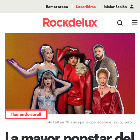
Hemeroteca
Suscribirse
Iniciar Sesión
Haciendo scroll
Solo faltan 76 años para que acabe el siglo, pero...
La mayor popstar del