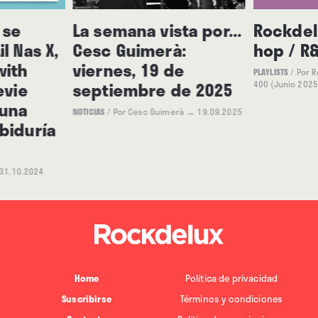
 se
La semana vista por...
Rockdel
l Nas X,
Cesc Guimerà:
hop / R
with
viernes, 19 de
PLAYLISTS
/
Por 
evie
septiembre de 2025
400 (Junio 2025
 una
NOTICIAS
/
Por Cesc Guimerà
→ 19.09.2025
biduría
31.10.2024
Home
Política de privacidad
Suscribirse
Términos y condiciones