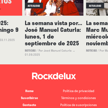
ACTUALIDAD
ACTUALIDAD
25:
La semana vista por...
La seman
mingo 9
José Manuel Caturla:
Marc Mu
lunes, 1 de
miércol
03.11.2025
septiembre de 2025
noviemb
NOTICIAS
/
Por José Manuel Caturla
→
NOTICIAS
/
Por M
01.09.2025
Home
Política de privacidad
Suscribirse
Términos y condiciones
Contacto
Política de suscripciones