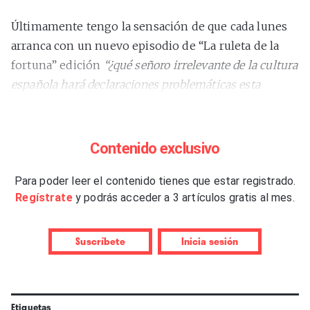
Últimamente tengo la sensación de que cada lunes
arranca con un nuevo episodio de “La ruleta de la
fortuna” edición
“¿qué señoro irrelevante de la cultura
española hará declaraciones problemáticas esta
semana?”
. Y la verdad es que la cosa siempre me
tiene en vilo cuando abro el ordenador portátil a
primera hora y me pregunto: ¿será Miguel Bosé?
Contenido exclusivo
¿Serán Onvres G? ¿Serán Andy y Lucas? ¿Será Mario
Vaquerizo? ¿Quién será? ¿Quién?
Para poder leer el contenido tienes que estar registrado.
Regístrate
y podrás acceder a 3 artículos gratis al mes.
La ruleta gira y gira y nunca sabes dónde va a caer.
Pero hay semanas como esta en la que ocurre lo
Suscríbete
Inicia sesión
impredecible y la ruleta se detiene justo entre dos
casillas. ¡Doble premio!
Etiquetas