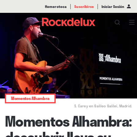
Hemeroteca
Suscribirse
Iniciar Sesión
Momentos Alhambra
S. Carey en Galileo Galilei, Madrid.
Momentos Alhambra:
descubrir lleva su