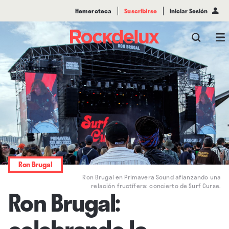
Hemeroteca
Suscribirse
Iniciar Sesión
Ron Brugal
Ron Brugal en Primavera Sound afianzando una
relación fructífera: concierto de Surf Curse.
Ron Brugal:
celebrando la