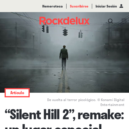
Hemeroteca
Suscribirse
Iniciar Sesión
Artículo
De vuelta al terror picológico. © Konami Digital
Entertainment
“Silent Hill 2”, remake:
un lugar especial