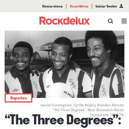
Hemeroteca
Suscribirse
Iniciar Sesión
Deportes
Laurie Cunningham, Cyrille Regis y Brendon Batson:
“The Three Degrees”. West Bromwich Albion,
“The Three Degrees”:
temporada 1978-79.