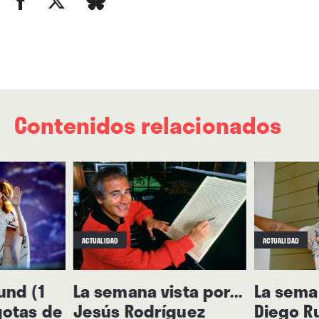
Contenidos relacionados
ACTUALIDAD
ACTUALIDAD
und (1
La semana vista por...
La seman
0
9
Rosalía & Travis Scott
 gotas de
Jesús Rodríguez
Diego Ru