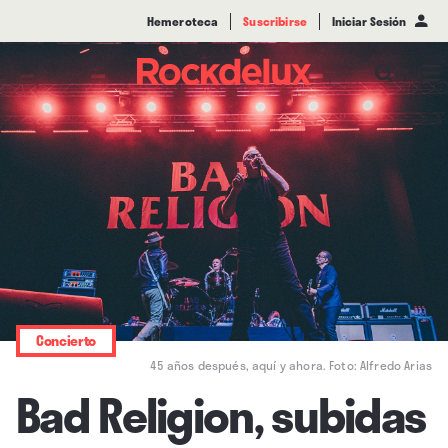
Hemeroteca
Suscribirse
Iniciar Sesión
Concierto
45 años después, aquí y ahora. Foto: Alfredo Arias
Bad Religion, subidas