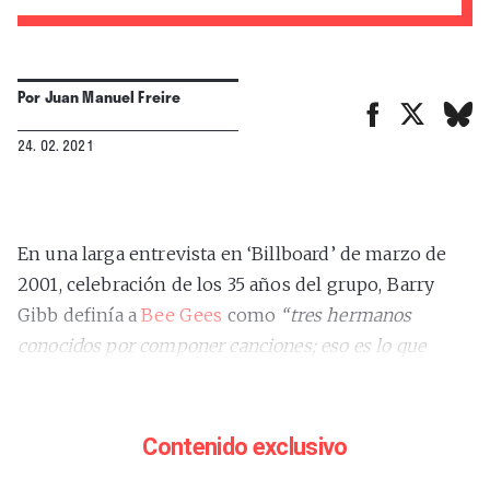
Por
Juan Manuel Freire
24. 02. 2021
En una larga entrevista en ‘Billboard’ de marzo de
2001, celebración de los 35 años del grupo, Barry
Gibb definía a
Bee Gees
como
“tres hermanos
conocidos por componer canciones; eso es lo que
hacemos”
. Y añadía:
“No somos un grupo pop que
pasa de moda y vuelve a resurgir; somos un equipo de
composición”
.
Contenido exclusivo