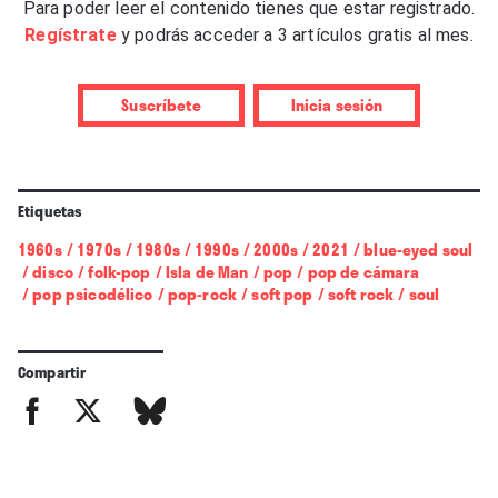
A lo largo de, finalmente, más de medio siglo de
Para poder leer el contenido tienes que estar registrado.
carrera,
Regístrate
Barry
y podrás acceder a 3 artículos gratis al mes.
y los mellizos
Maurice
y
Robin
se
resistieron a pasar de moda. A veces siguieron y
sublimaron tendencias (el pop orquestal
beatleiano
,
Suscríbete
Inicia sesión
el R&B estadounidense). Y en los 70, impulsaron
como nadie una de ellas, la música disco. ¿El
elemento aglutinador? Sobre todo en los 60, su
Etiquetas
preferencia por las orquestaciones lo más ricas
1960s
/
1970s
/
1980s
/
1990s
/
2000s
/
2021
/
blue-eyed soul
posibles. Pero por encima de todo reinó siempre la
/
disco
/
folk-pop
/
Isla de Man
/
pop
/
pop de cámara
melodía vocal. Con esas melodías no podían modas,
/
pop psicodélico
/
pop-rock
/
soft pop
/
soft rock
/
soul
tiempos ni envidias.
Compartir