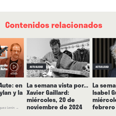
Contenidos relacionados
ACTUALIDAD
ACTUALIDAD
Aute: en
La semana vista por...
La seman
ylan y la
Xavier Gaillard:
Isabel G
miércoles, 20 de
miércol
noviembre de 2024
febrero
guez Lenin
→