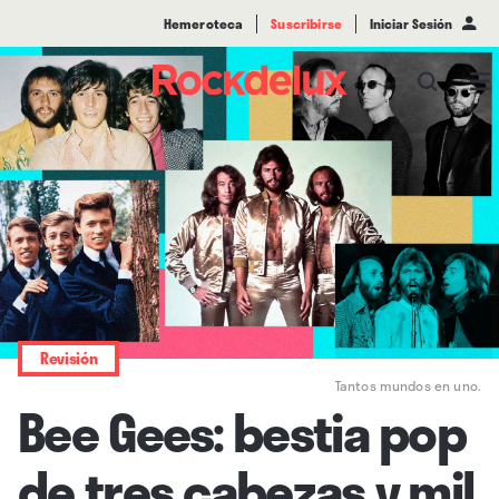
Hemeroteca
Suscribirse
Iniciar Sesión
Revisión
Tantos mundos en uno.
Bee Gees: bestia pop
de tres cabezas y mil