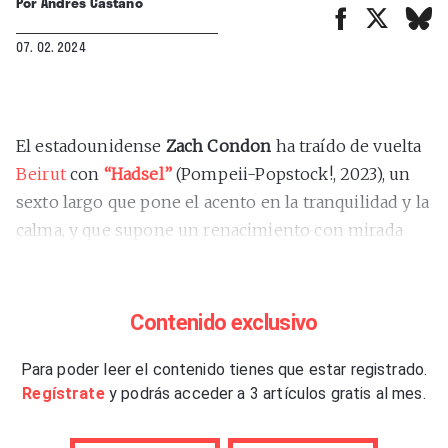
Por
Andrés Castaño
07. 02. 2024
El estadounidense
Zach Condon
ha traído de vuelta
Beirut
con
“Hadsel”
(Pompeii-Popstock!, 2023), un
sexto largo que pone el acento en la tranquilidad y la
calma, y que supone un renacimiento con mirada
introspectiva: un amanecer interior y en soledad. El
disco gravita en torno a su retiro y huida, por una
laringitis aguda, a Hadsel, una isla al norte de
Contenido exclusivo
Noruega.
Para poder leer el contenido tienes que estar registrado.
En ese contexto aparece como algo central el órgano
Regístrate
y podrás acceder a 3 artículos gratis al mes.
de la iglesia de la isla, mediante el que se reencontró