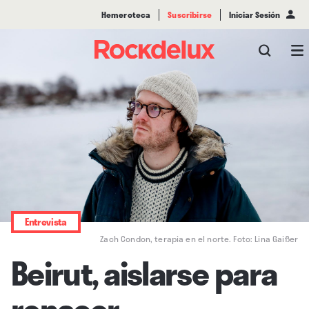
Hemeroteca
Suscribirse
Iniciar Sesión
Entrevista
Zach Condon, terapia en el norte. Foto: Lina Gaißer
Beirut, aislarse para
renacer