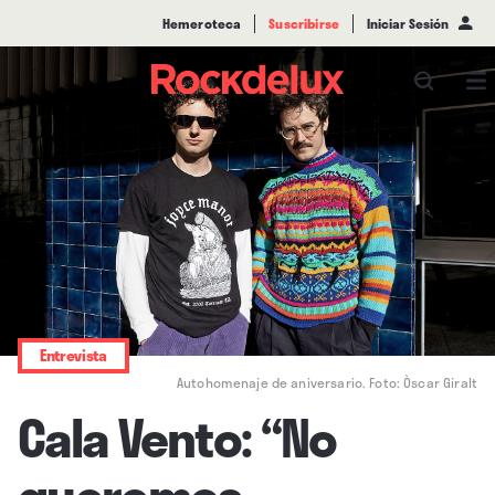
Hemeroteca
Suscribirse
Iniciar Sesión
Entrevista
Autohomenaje de aniversario. Foto: Òscar Giralt
Cala Vento: “No
queremos