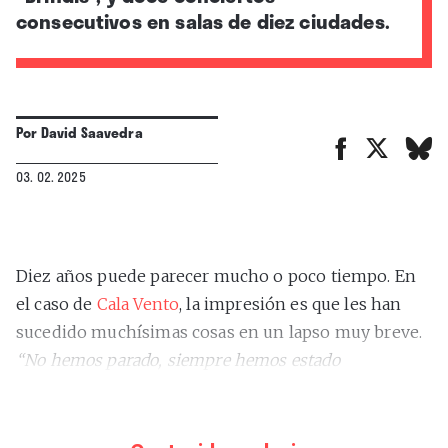
consecutivos en salas de diez ciudades.
Por
David Saavedra
03. 02. 2025
Diez años puede parecer mucho o poco tiempo. En
el caso de
Cala Vento
, la impresión es que les han
sucedido muchísimas cosas en un lapso muy breve.
“No hemos parado, siempre hemos estado
renovándonos para darnos un poco de chispa a
nosotros mismos”
, explica
Joan Delgado
(batería y
voz) desde su casa por videoconferencia. El músico