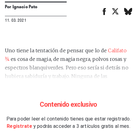
Por
Ignacio Pato
11. 03. 2021
Uno tiene la tentación de pensar que lo de
Califato
¾
es cosa de magia, de magia negra, polvos rosas y
espectros blanquiverdes. Pero eso sería si detrás no
hubiera sabiduría y trabajo. Ninguna de las
referencias musicales y populares que manejan lo
son por nada, y mucho menos se ensamblan
tirándolas al aire a ver qué pasa. Aunque a veces lo
Contenido exclusivo
parezca por lo orgánico que suena
“La contraçeña”
(Breaking Bass, 2021), su nuevo largo y el que
Para poder leer el contenido tienes que estar registrado.
Regístrate
y podrás acceder a 3 artículos gratis al mes.
debería incitarnos a que los consideremos, en el
buen sentido, una banda. Además, sus nuevas