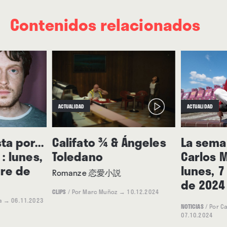
Contenidos relacionados
Curro:
Nuestro universo. Es la entrada a una movida
que en principio es un poco críptica y no
entendemos muy bien cómo le está gustando a
tanta gente. Son las sorpresas que te da la música.
Hemos hecho cosas más o menos accesibles, pero
en general nuestra música no está concebida para
ACTUALIDAD
ACTUALIDAD
ser un producto de masas. Somos los primeros
sorprendidos.
ta por...
Califato ¾ & Ángeles
La seman
Desde fuera da la impresión de que ya tenéis un
: lunes,
Toledano
Carlos 
sonido, un tranquillo pillado. Es fácil decirlo.
re de
lunes, 
Romanze 恋愛小説
de 2024
Chaparro:
Todo es muy orgánico, nos conocemos y a
CLIPS
/
Por Marc Muñoz
→ 10.12.2024
a
→ 06.11.2023
veces ni nos tenemos que hablar.
NOTICIAS
/
Por C
07.10.2024