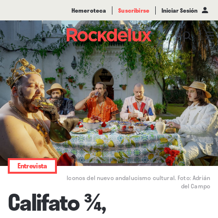
Hemeroteca
Suscribirse
Iniciar Sesión
Entrevista
Iconos del nuevo andalucismo cultural. Foto: Adrián
del Campo
Califato ¾,