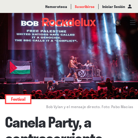
Hemeroteca
Suscribirse
Iniciar Sesión
Festival
Bob Vylan y el mensaje directo. Foto: Pabo Macías
Canela Party, a
contracorriente