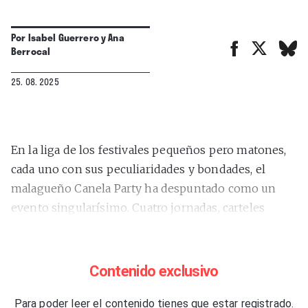
Por
Isabel Guerrero
y
Ana
Berrocal
25. 08. 2025
En la liga de los festivales pequeños pero matones,
cada uno con sus peculiaridades y bondades, el
malagueño Canela Party ha despuntado como un
evento singularísimo. Cuatro jornadas, carteles
innegablemente interesantes, emplazamiento –
desde hace cuatro años– cómodo y eficaz y una
convivencia entre artistas y público que con la
Contenido exclusivo
excusa de la fiesta de disfraces se traduce en
surrealista complicidad. Esto está muy bien. Tiene
Para poder leer el contenido tienes que estar registrado.