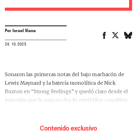
Por
Israel Viana
24. 10. 2025
Sonaron las primeras notas del bajo machacón de
Lewis Maynard y la batería monolítica de Nick
Buxton en “Strong Feelings” y quedó claro desde el
principio que la cosa no iba de estribillos coreables
ni melodías pegajosas. Nada de grandes despliegues
escénicos en el Teatro Barceló, solo el nombre de la
banda en letras blancas sobre un fondo negro.
Contenido exclusivo
Tampoco discursos encendidos ni aspavientos.