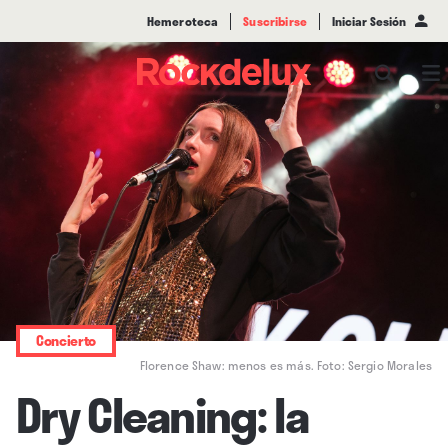
Hemeroteca
Suscribirse
Iniciar Sesión
Concierto
Florence Shaw: menos es más. Foto: Sergio Morales
Dry Cleaning: la