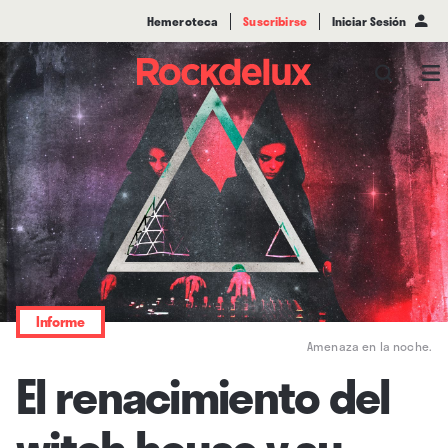
Hemeroteca
Suscribirse
Iniciar Sesión
Informe
Amenaza en la noche.
El renacimiento del
witch house y su