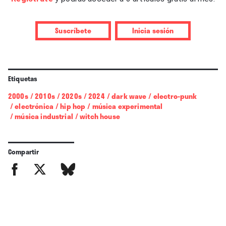
promocionado por las generaciones más jóvenes a
través plataformas como TikTok y es especialmente
notable en países como Rusia. ¿Existe una relación
Suscríbete
Inicia sesión
entre el witch house y las crisis político-sociales?
Etiquetas
2000s
/
2010s
/
2020s
/
2024
/
dark wave
/
electro-punk
/
electrónica
/
hip hop
/
música experimental
/
música industrial
/
witch house
Compartir