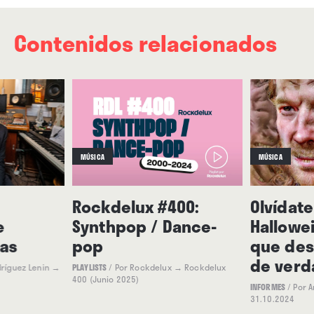
Contenidos relacionados
MÚSICA
MÚSICA
Rockdelux #400:
Olvídate
e
Synthpop / Dance-
Hallowe
as
pop
que des
de verd
ríguez Lenin
→
PLAYLISTS
/
Por Rockdelux
→ Rockdelux
400 (Junio 2025)
INFORMES
/
Por A
31.10.2024