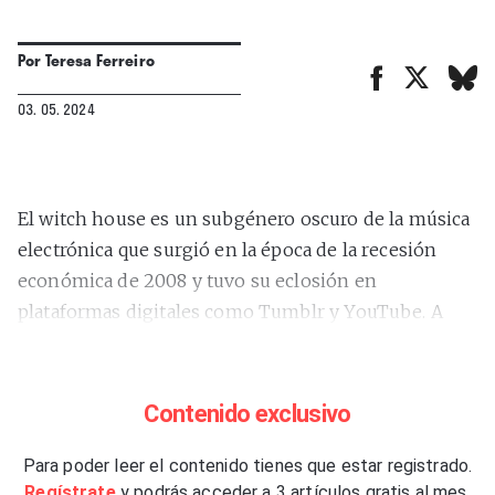
Por
Teresa Ferreiro
03. 05. 2024
El witch house es un subgénero oscuro de la música
electrónica que surgió en la época de la recesión
económica de 2008 y tuvo su eclosión en
plataformas digitales como Tumblr y YouTube. A
pesar del desprestigio que sufrió por la crítica
musical y su fugaz popularidad, tuvo una gran
influencia entre el público y específicamente en la
Contenido exclusivo
música hip hop actual. Hoy en día el witch house
parece vivir un pequeño renacimiento
Para poder leer el contenido tienes que estar registrado.
Regístrate
y podrás acceder a 3 artículos gratis al mes.