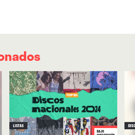
(gaita y flauta irlandesa),
Marta Barbero
(violín
diatónico).
ionados
LISTAS
DIS
BAJO