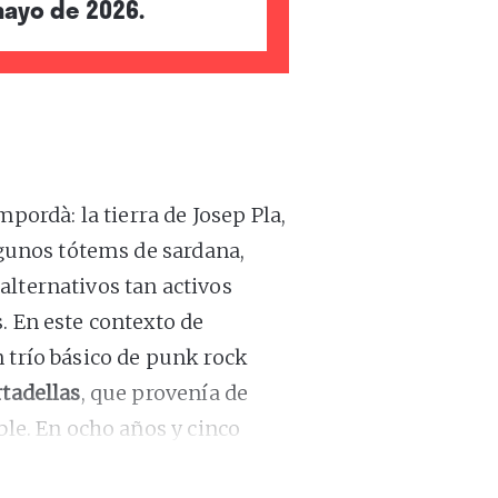
mayo de 2026.
mpordà: la tierra de Josep Pla,
algunos tótems de sardana,
alternativos tan activos
. En este contexto de
n trío básico de punk rock
tadellas
, que provenía de
ble. En ocho años y cinco
er, también con ADN
bisbalenc
,