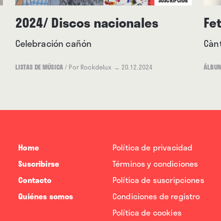
SUSCRIPCIÓN
2024/ Discos nacionales
Fe
Celebración cañón
Cànt
LISTAS DE MÚSICA
/
Por Rockdelux
→ 20.12.2024
ÁLBU
Home
Política de privacidad
Suscribirse
Términos y condiciones
Contacto
Política de suscripciones
Quiénes somos
Condiciones de registro
Política de cookies