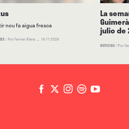
tus
La seman
Guimerà:
ir nou fa aigua fresca
julio de
MES
/
Por Ferran Riera
→ 14.11.2024
NOTICIAS
/
Por C