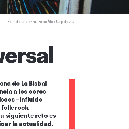
Folk de la tierra. Foto: Àlex Capdevila
versal
ena de La Bisbal
ncia a los coros
iscos –influido
 folk-rock
u siguiente reto es
car la actualidad,