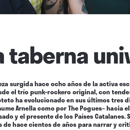
la taberna uni
eza surgida hace ocho años de la activa esc
de el trío punk-rockero original, con tende
pteto ha evolucionado en sus últimos tres d
Jaume Arnella como por The Pogues– hacia el
do y el presente de los Países Catalanes. S
 de hace cientos de años para narrar y criti