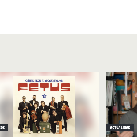
) y
Carles Belda
(acordeón
COS
ACTUALIDAD