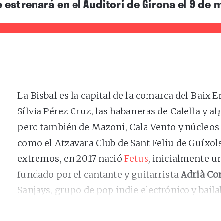
estrenará en el Auditori de Girona el 9 de 
La Bisbal es la capital de la comarca del Baix E
Sílvia Pérez Cruz, las habaneras de Calella y 
pero también de Mazoni, Cala Vento y núcleos 
como el Atzavara Club de Sant Feliu de Guíxols
extremos, en 2017 nació
Fetus
, inicialmente u
fundado por el cantante y guitarrista
Adrià Cor
Sanjays, grupo de pop indie electrónico y baila
discos, todos lanzados por el sello Bankrobb