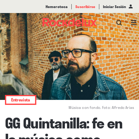
Hemeroteca
Suscribirse
Iniciar Sesión
Entrevista
Música con fondo. Foto: Alfredo Arias
GG Quintanilla: fe en
la música como