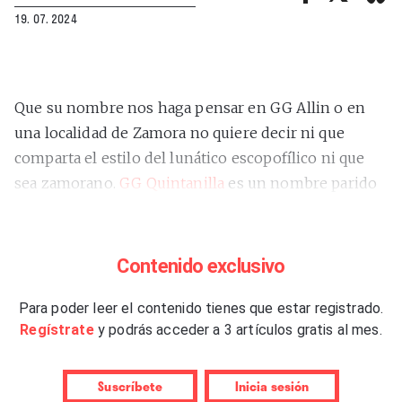
19. 07. 2024
Que su nombre nos haga pensar en GG Allin o en
una localidad de Zamora no quiere decir ni que
comparta el estilo del lunático escopofílico ni que
sea zamorano.
GG Quintanilla
es un nombre parido
en el albor de una sencilla conjunción de
casualidades. La doble consonante encuentra su
razón en el registro civil del cantante,
Garikoitz
Contenido exclusivo
Gamarra
, y el apelativo desgranado alberga los
mismos motivos. Si el azar quiso que su alias lógico
Para poder leer el contenido tienes que estar registrado.
Regístrate
y podrás acceder a 3 artículos gratis al mes.
tuviera esas coincidencias, a él deberían pedirle
explicaciones.
Suscríbete
Inicia sesión