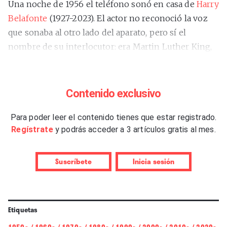
Una noche de 1956 el teléfono sonó en casa de
Harry
Belafonte
(1927-2023). El actor no reconoció la voz
que sonaba al otro lado del aparato, pero sí el
nombre de su interlocutor: era Martin Luther King,
un pastor de Alabama que, con apenas 27 años,
comenzaba a apuntar como portavoz de un todavía
difuso movimiento por los derechos civiles.
Contenido exclusivo
La llamada no presentaba una perspectiva sencilla.
Para poder leer el contenido tienes que estar registrado.
Apoyar públicamente a King implicaba la condena
Regístrate
y podrás acceder a 3 artículos gratis al mes.
inmediata de una sociedad estadounidense donde el
segregacionismo todavía tenía rango de ley. Pero
Suscríbete
Inicia sesión
Belafonte llevaba unas palabras grabadas a fuego en
su memoria:
“El artista debe tomar partido y elegir
luchar por la libertad o la esclavitud”
. Las había oído
Etiquetas
en boca de Paul Robeson, cantante negro enrolado