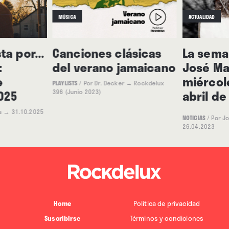
MÚSICA
ACTUALIDAD
ta por...
Canciones clásicas
La seman
:
del verano jamaicano
José Ma
e
miércol
PLAYLISTS
/
Por Dr. Decker
→ Rockdelux
025
abril de
396 (Junio 2023)
a
→ 31.10.2025
NOTICIAS
/
Por J
26.04.2023
Home
Política de privacidad
Suscribirse
Términos y condiciones