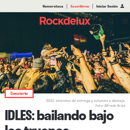
Hemeroteca
Suscribirse
Iniciar Sesión
Concierto
IDLES, sinónimo de entrega y volumen a destajo.
Foto: Alfredo Arias
IDLES: bailando bajo
los truenos