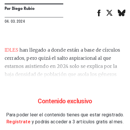
Por
Diego Rubio
04. 03. 2024
IDLES
han llegado a donde están a base de círculos
cerrados, pero quizá el salto aspiracional al que
estamos asistiendo en 2024 solo se explica por la
baja densidad de población que asola los géneros
rockeros más, vamos a decir, tradicionales: tíos con
guitarras que hacen ruido, gritan un poco y hablan
de preocupaciones de clase obrera, con fuerte
Contenido exclusivo
contenido social y relativa retranca política. Ellos lo
han aprovechado con su disco más pop, más
Para poder leer el contenido tienes que estar registrado.
Regístrate
y podrás acceder a 3 artículos gratis al mes.
accesible, buscando asentar esa posición de banda